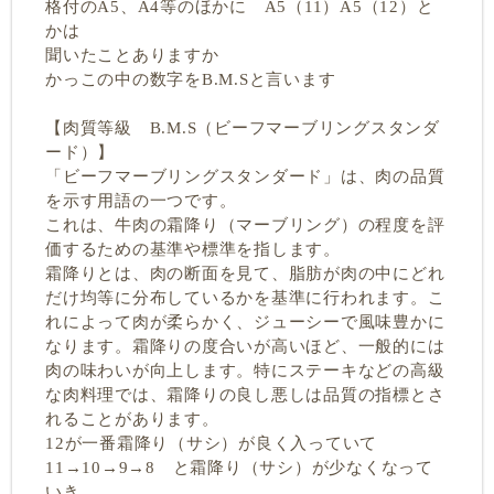
格付のA5、A4等のほかに A5（11）A5（12）と
かは
聞いたことありますか
かっこの中の数字をB.M.Sと言います
【肉質等級 B.M.S（ビーフマーブリングスタンダ
ード）】
「ビーフマーブリングスタンダード」は、肉の品質
を示す用語の一つです。
これは、牛肉の霜降り（マーブリング）の程度を評
価するための基準や標準を指します。
霜降りとは、肉の断面を見て、脂肪が肉の中にどれ
だけ均等に分布しているかを基準に行われます。こ
れによって肉が柔らかく、ジューシーで風味豊かに
なります。霜降りの度合いが高いほど、一般的には
肉の味わいが向上します。特にステーキなどの高級
な肉料理では、霜降りの良し悪しは品質の指標とさ
れることがあります。
12が一番霜降り（サシ）が良く入っていて
11→10→9→8 と霜降り（サシ）が少なくなって
いき